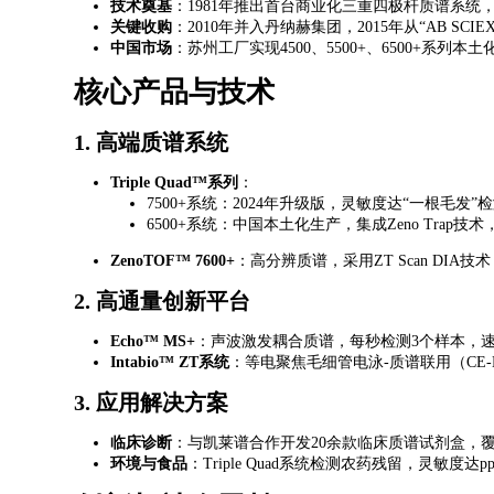
​技术奠基​
​：1981年推出首台商业化三重四极杆质谱系
​关键收购​
​：2010年并入丹纳赫集团，2015年从“AB SCI
​中国市场​
​：苏州工厂实现4500、5500+、6500+系列
核心产品与技术
1. ​
​高端质谱系统​
​Triple Quad™系列​
​：
7500+系统
：2024年升级版，灵敏度达“一根毛发”检
6500+系统
：中国本土化生产，集成Zeno Trap技
​ZenoTOF™ 7600+​
​：高分辨质谱，采用ZT Scan DI
2. ​
​高通量创新平台​
​Echo™ MS+​
​：声波激发耦合质谱，每秒检测3个样本，速
​Intabio™ ZT系统​
​：等电聚焦毛细管电泳-质谱联用（C
3. ​
​应用解决方案​
​临床诊断​
​：与凯莱谱合作开发20余款临床质谱试剂盒，
​环境与食品​
​：Triple Quad系统检测农药残留，灵敏度