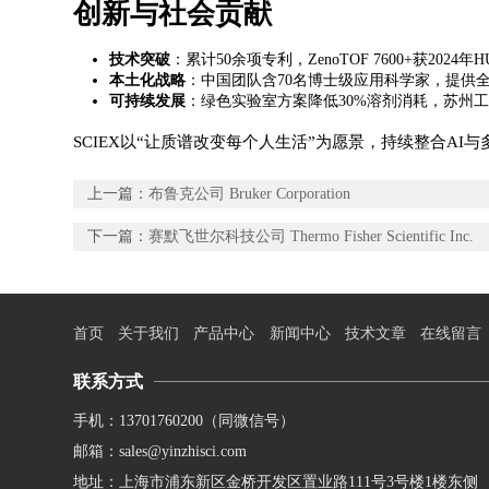
创新与社会贡献
​技术突破​
​：累计50余项专利，ZenoTOF 7600+获20
​本土化战略​
​：中国团队含70名博士级应用科学家，提供
​可持续发展​
​：绿色实验室方案降低30%溶剂消耗，苏州工厂获
SCIEX以“让质谱改变每个人生活”为愿景，持续整合A
上一篇：
布鲁克公司 ​​Bruker Corporation
下一篇：
赛默飞世尔科技公司 Thermo Fisher Scientific Inc.
首页
关于我们
产品中心
新闻中心
技术文章
在线留言
联系方式
手机：13701760200（同微信号）
邮箱：sales@yinzhisci.com
地址：上海市浦东新区金桥开发区置业路111号3号楼1楼东侧