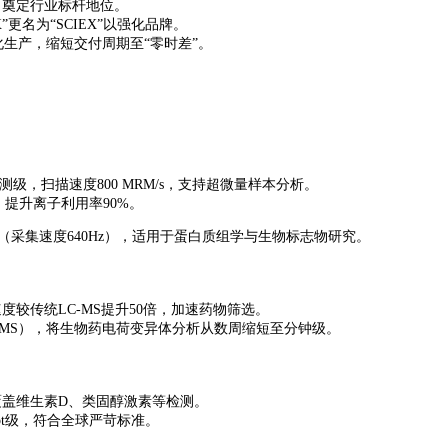
统，奠定行业标杆地位。
EX”更名为“SCIEX”以强化品牌。
本土化生产，缩短交付周期至“零时差”。
测级，扫描速度800 MRM/s，支持超微量样本分析。
术，提升离子利用率90%。
A技术（采集速度640Hz），适用于蛋白质组学与生物标志物研究。
度较传统LC-MS提升50倍，加速药物筛选。
E-MS），将生物药电荷变异体分析从数周缩短至分钟级。
覆盖维生素D、类固醇激素等检测。
达ppt级，符合全球严苛标准。