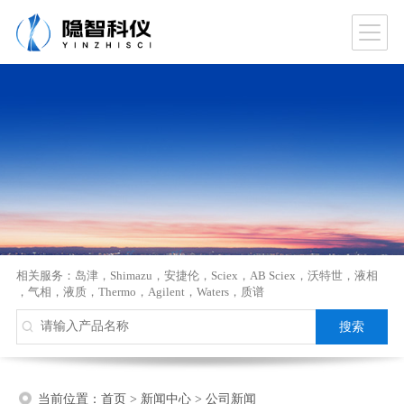
相关服务：
岛津
，
Shimazu
，
安捷伦
，
Sciex
，
AB Sciex
，
沃特世
，
液相
，
气相
，
液质
，
Thermo
，
Agilent
，
Waters
，
质谱
当前位置：
首页
>
新闻中心
>
公司新闻